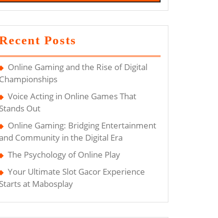
Recent Posts
Online Gaming and the Rise of Digital
Championships
Voice Acting in Online Games That
Stands Out
Online Gaming: Bridging Entertainment
and Community in the Digital Era
The Psychology of Online Play
Your Ultimate Slot Gacor Experience
Starts at Mabosplay