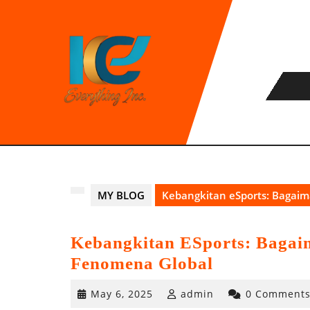
Skip
to
content
MY BLOG
Kebangkitan eSports: Bagai
Kebangkitan ESports: Bagai
Fenomena Global
May
May 6, 2025
admin
0 Comment
6,