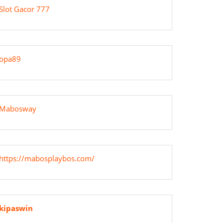
Slot Gacor 777
opa89
Mabosway
https://mabosplaybos.com/
kipaswin