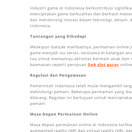
Industri game di Indonesia berkontribusi signif
menciptakan game berkualitas dan berhasil menem
dan mendorong inovasi dalam teknologi, desain, 
Indonesia.
Tantangan yang Dihadapi
Meskipun banyak manfaatnya, permainan online j
game menjadi isu serius, terutama di kalangan an
tua untuk memantau aktivitas bermain anak dan m
keamanan seperti penipuan
link slot gacor
online
Regulasi dan Pengawasan
Pemerintah Indonesia telah mulai mengambil lan
melindungi pemain. Beberapa permainan yang dian
dilarang. Regulasi ini bertujuan untuk menciptak
pemain.
Masa Depan Permainan Online
Masa depan permainan online di Indonesia terlih
augmented reality (AR) dan virtual reality (VR), 