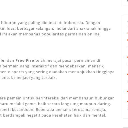
 hiburan yang paling diminati di Indonesia. Dengan
in luas, berbagai kalangan, mulai dari anak-anak hingga
el ini akan membahas popularitas permainan online,
le
, dan
Free Fire
telah merajai pasar permainan di
 bermain yang interaktif dan mendebarkan, menarik
amen e-sports yang sering diadakan menunjukkan tingginya
 untuk menjadi yang terbaik.
para pemain untuk berinteraksi dan membangun hubungan
baru melalui game, baik secara langsung maupun daring.
seperti kecanduan. Beberapa pemain, terutama remaja,
 berdampak negatif pada kesehatan fisik dan mental.