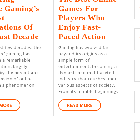
e Gaming’s
Games For
st
Players Who
ations Of
Enjoy Fast-
Exploring
The
ast Decade
Paced Action
Online
Best
st few decades, the
Gaming has evolved far
Gaming’s
Online
 of gaming has
beyond its origins as a
 a remarkable
simple form of
Biggest
Games
tion, largely
entertainment, becoming a
Innovations
For
 by the advent and
dynamic and multifaceted
nsion of online
industry that touches upon
Of
Players
his phenomenon
various aspects of society.
The
Who
From its humble beginnings
Last
Enjoy
READ
READ
 MORE
READ MORE
Decade
Fast-
MORE
MORE
Paced
Action